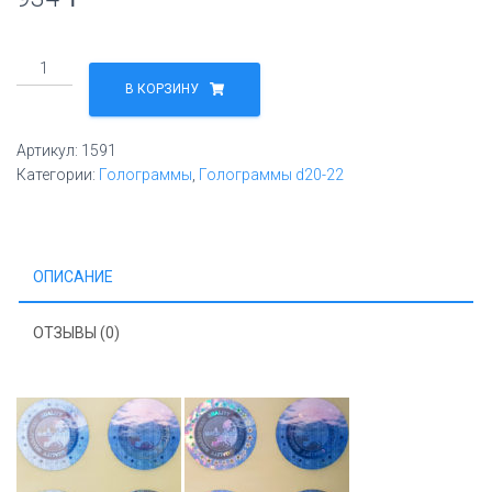
Количество
товара
В КОРЗИНУ
made
in
Артикул:
1591
eu
Категории:
Голограммы
,
Голограммы d20-22
ОПИСАНИЕ
ОТЗЫВЫ (0)