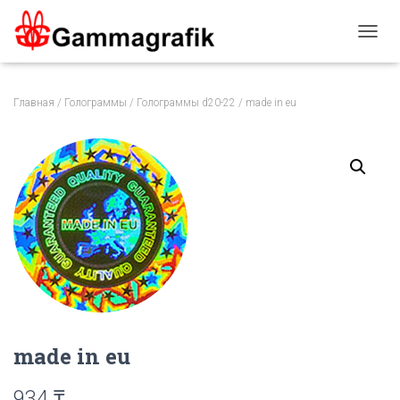
П
Е
Р
Е
Главная
/
Голограммы
/
Голограммы d20-22
/ made in eu
К
Л
Ю
Ч
И
Т
Ь
Н
А
В
И
Г
А
Ц
made in eu
И
Ю
934
₸